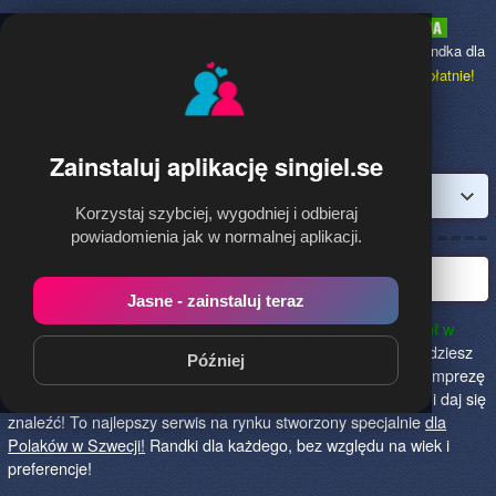
Singiel.se
to najpopularniejsza Randka dla
Polaków w Szwecji,
dołącz bezpłatnie!
Zainstaluj aplikację singiel.se
Zaloguj
Korzystaj szybciej, wygodniej i odbieraj
powiadomienia jak w normalnej aplikacji.
Polska randka w Szwecji
Jasne - zainstaluj teraz
Singiel.se to najlepszy sposób na poznanie nowych przyjaciół w
Szwecji!
Określ czego szukasz i skończ z samotnością! Znajdziesz
Później
tu osoby szukające miłości lub przygody, chętne na randkę, imprezę
i spotkanie na żywo! Dołącz do nas, powiedz czego szukasz i daj się
znaleźć! To najlepszy serwis na rynku stworzony specjalnie
dla
Polaków w Szwecji!
Randki dla każdego, bez względu na wiek i
preferencje!