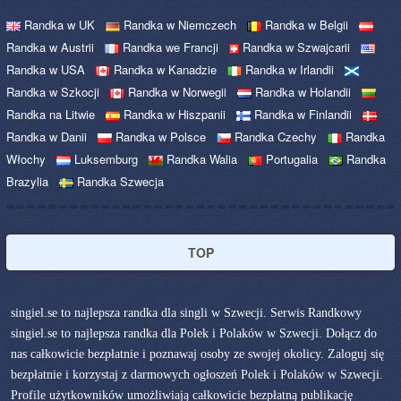
Randka w UK
Randka w Niemczech
Randka w Belgii
Randka w Austrii
Randka we Francji
Randka w Szwajcarii
Randka w USA
Randka w Kanadzie
Randka w Irlandii
Randka w Szkocji
Randka w Norwegii
Randka w Holandii
Randka na Litwie
Randka w Hiszpanii
Randka w Finlandii
Randka w Danii
Randka w Polsce
Randka Czechy
Randka
Włochy
Luksemburg
Randka Walia
Portugalia
Randka
Brazylia
Randka Szwecja
TOP
singiel.se to najlepsza randka dla singli w Szwecji. Serwis Randkowy
singiel.se to najlepsza randka dla Polek i Polaków w Szwecji. Dołącz do
nas całkowicie bezpłatnie i poznawaj osoby ze swojej okolicy. Zaloguj się
bezpłatnie i korzystaj z darmowych ogłoszeń Polek i Polaków w Szwecji.
Profile użytkowników umożliwiają całkowicie bezpłatną publikację