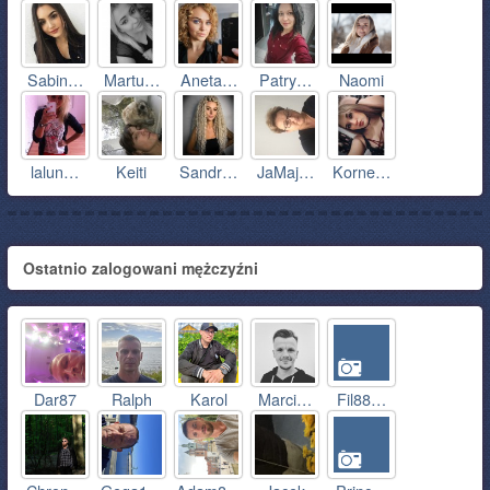
Sabin…
Martu…
Aneta…
Patry…
Naomi
lalun…
Keiti
Sandr…
JaMaj…
Korne…
Ostatnio zalogowani mężczyźni
Dar87
Ralph
Karol
Marci…
Fil88…