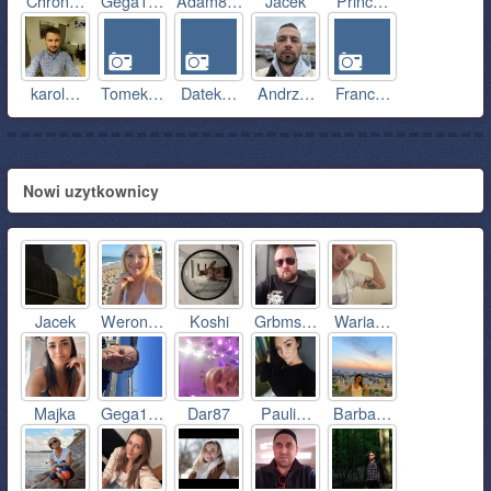
Chron…
Gega1…
Adam8…
Jacek
Princ…
karol…
Tomek…
Datek…
Andrz…
Franc…
Nowi uzytkownicy
Jacek
Weron…
Koshi
Grbms…
Waria…
Majka
Gega1…
Dar87
Pauli…
Barba…