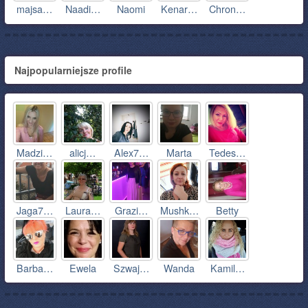
majsa…
Naadi…
Naomi
Kenar…
Chron…
Najpopularniejsze profile
Madzi…
alicj…
Alex7…
Marta
Tedes…
Jaga7…
Laura…
Grazi…
Mushk…
Betty
Barba…
Ewela
Szwaj…
Wanda
Kamil…