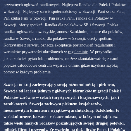
prywatnych ogłoszeń randkowych. Najlepsza Randka dla Polek i Polaków
w Szwecji. Najlepszy serwis społecnościowy w Szwecji. Pani szuka Pana,
Pan szuka Pani w Szwecji. Pan szuka Pani, randka dla Polaków w
Szwecji, oferty spotkań, Randka dla polaków w SE i Szwecji. Polska
randka, ogłoszenia towarzyskie, anonse Sztokholm, anonse dla polaków,
randka w Szwecji, randki dla polakow w Szwecji, oferty spotkań.
Korzystanie z serwisu oznacza akceptację postanowień regulaminu i
warunków prywatności określonych w
regulaminie
. W przypadku
jakichkolwiek pytań lub problemów, możesz skontaktować się z nami
poprzez całodobowe
centrum wsparcia online
, gdzie uzyskasz szybką
pomoc w każdym problemie.
Szwecja to kraj zachwycający swoją różnorodnością i pieknem,
Szwecja od lat jest jednym z głównych kierunków migracji Polek i
Polaków zarówno w celach turystycznych i krajoznawczych, jak i
zarobkowych. Szwecja zachwyca pięknem krajobrazów,
niesamowitym klimatem i wyjątkową architekturą. Sztokholm to
wielokulturowe, barwne i ciekawe miasto, w którym odnajdziesz
także wielu naszych rodaków poszukujących swojej drugiej połówki,
miłości, flirtu i przygody. Ze względu na dużą liczbę Polek i Polaków