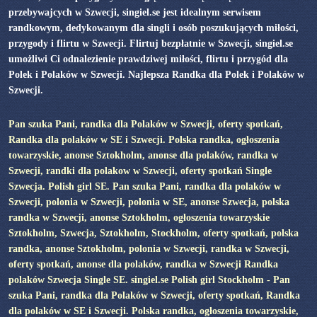
przebywajcych w Szwecji, singiel.se jest idealnym serwisem
randkowym, dedykowanym dla singli i osób poszukujących miłości,
przygody i flirtu w Szwecji. Flirtuj bezpłatnie w Szwecji, singiel.se
umożliwi Ci odnalezienie prawdziwej miłości, flirtu i przygód dla
Polek i Polaków w Szwecji. Najlepsza Randka dla Polek i Polaków w
Szwecji.
Pan szuka Pani, randka dla Polaków w Szwecji, oferty spotkań,
Randka dla polaków w SE i Szwecji. Polska randka, ogłoszenia
towarzyskie, anonse Sztokholm, anonse dla polaków, randka w
Szwecji, randki dla polakow w Szwecji, oferty spotkań Single
Szwecja. Polish girl SE. Pan szuka Pani, randka dla polaków w
Szwecji, polonia w Szwecji, polonia w SE, anonse Szwecja, polska
randka w Szwecji, anonse Sztokholm, ogłoszenia towarzyskie
Sztokholm, Szwecja, Sztokholm, Stockholm, oferty spotkań, polska
randka, anonse Sztokholm, polonia w Szwecji, randka w Szwecji,
oferty spotkań, anonse dla polaków, randka w Szwecji Randka
polaków Szwecja Single SE. singiel.se Polish girl Stockholm - Pan
szuka Pani, randka dla Polaków w Szwecji, oferty spotkań, Randka
dla polaków w SE i Szwecji. Polska randka, ogłoszenia towarzyskie,